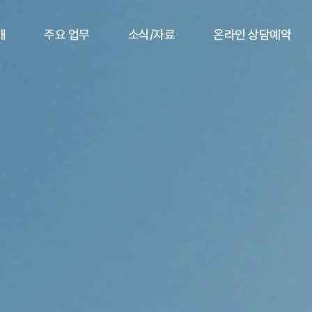
개
주요 업무
소식/자료
온라인 상담예약
사
성범죄/재산범죄/일반형사
업무/성공사례
상담예약
사
고소대리/피해자변호
세미나/칼럼
사
계약/임대차/손해배상
언론보도/SNS
이혼/상속
인사노무/중대재해
기업자문/조세