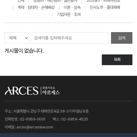
전체
성범죄ㆍ재산범죄ㆍ일반형사
고소대리ㆍ피해자변호
계약ㆍ임대차ㆍ손해배상
이혼ㆍ상속
인사노무ㆍ중대재해
기업자문ㆍ조세
검색
게시물이 없습니다.
목록
주소 : 서울특별시 강남구 테헤란로4길 38-3 다우빌딩 8층
전화번호 : 02-6959-0001
팩스 : 02-6959-4520
이메일 : arces@arceslaw.com
대표자명 : 최병화
광고책임자 개인정보책임자 : 최병화