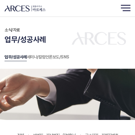
소식/자료
업무/성공사례
업무/성공사례
세미나/칼럼
언론보도/SNS